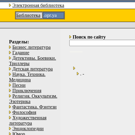
Электронная библиотека
Библиотека
.орг.уа
Поиск по сайту
Разделы:
Бизнес литература
Гадание
Детективы. Боевики.
Триллеры
Детская литература
. -
Наука. Техника.
Медицина
Песни
Приключения
Религия. Оккультизм.
Эзотерика
Фантастика. Фэнтези
Философия
Художественная
литература
Энциклопедии
Юмор