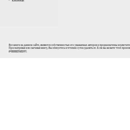
Все книги на данном сайте, являются собственностью его уважаемых авторов и предназначены исключите
Просматривая или скачивая книгу, Вы обязуетесь в течении суток удалить ее. Если вы желаете чтоб прои
админитратору