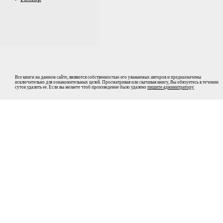
Все книги на данном сайте, являются собственностью его уважаемых авторов и предназначены
исключительно для ознакомительных целей. Просматривая или скачивая книгу, Вы обязуетесь в течении
суток удалить ее. Если вы желаете чтоб произведение было удалено
пишите админитратору