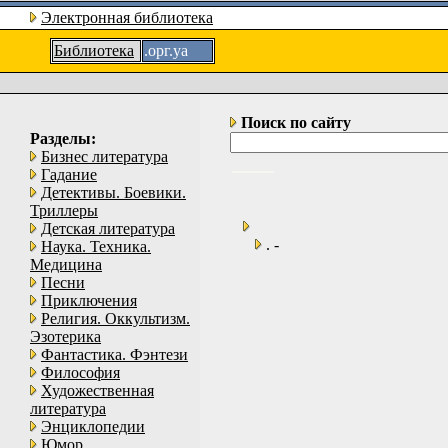
Электронная библиотека
Библиотека
.орг.уа
Поиск по сайту
Разделы:
Бизнес литература
Гадание
Детективы. Боевики.
Триллеры
Детская литература
. -
Наука. Техника.
Медицина
Песни
Приключения
Религия. Оккультизм.
Эзотерика
Фантастика. Фэнтези
Философия
Художественная
литература
Энциклопедии
Юмор