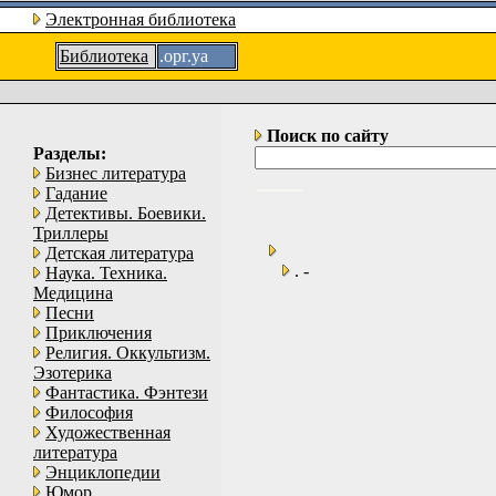
Электронная библиотека
Библиотека
.орг.уа
Поиск по сайту
Разделы:
Бизнес литература
Гадание
Детективы. Боевики.
Триллеры
Детская литература
. -
Наука. Техника.
Медицина
Песни
Приключения
Религия. Оккультизм.
Эзотерика
Фантастика. Фэнтези
Философия
Художественная
литература
Энциклопедии
Юмор