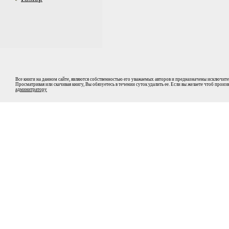
Все книги на данном сайте, являются собственностью его уважаемых авторов и предназначены исключите
Просматривая или скачивая книгу, Вы обязуетесь в течении суток удалить ее. Если вы желаете чтоб прои
админитратору