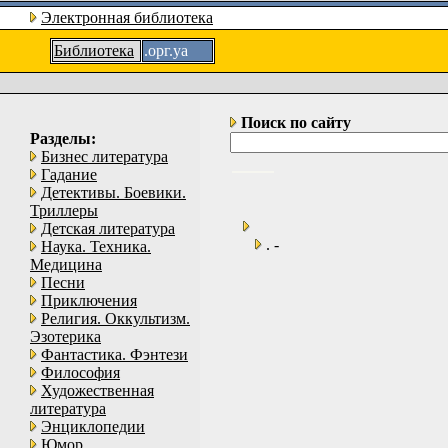
Электронная библиотека
Библиотека
.орг.уа
Поиск по сайту
Разделы:
Бизнес литература
Гадание
Детективы. Боевики.
Триллеры
Детская литература
. -
Наука. Техника.
Медицина
Песни
Приключения
Религия. Оккультизм.
Эзотерика
Фантастика. Фэнтези
Философия
Художественная
литература
Энциклопедии
Юмор