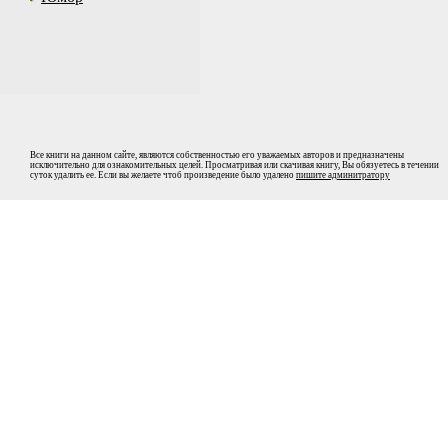
Все книги на данном сайте, являются собственностью его уважаемых авторов и предназначены
исключительно для ознакомительных целей. Просматривая или скачивая книгу, Вы обязуетесь в течении
суток удалить ее. Если вы желаете чтоб произведение было удалено
пишите админитратору