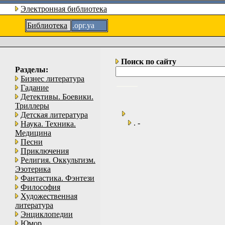
Электронная библиотека
Библиотека
.орг.уа
Поиск по сайту
Разделы:
Бизнес литература
Гадание
Детективы. Боевики.
Триллеры
Детская литература
. -
Наука. Техника.
Медицина
Песни
Приключения
Религия. Оккультизм.
Эзотерика
Фантастика. Фэнтези
Философия
Художественная
литература
Энциклопедии
Юмор