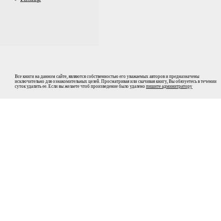
Все книги на данном сайте, являются собственностью его уважаемых авторов и предназначены
исключительно для ознакомительных целей. Просматривая или скачивая книгу, Вы обязуетесь в течении
суток удалить ее. Если вы желаете чтоб произведение было удалено
пишите админитратору