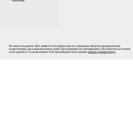
Все книги на данном сайте, являются собственностью его уважаемых авторов и предназначены
исключительно для ознакомительных целей. Просматривая или скачивая книгу, Вы обязуетесь в течении
суток удалить ее. Если вы желаете чтоб произведение было удалено
пишите админитратору