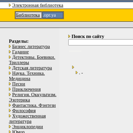
Электронная библиотека
Библиотека
.орг.уа
Поиск по сайту
Разделы:
Бизнес литература
Гадание
Детективы. Боевики.
Триллеры
Детская литература
. -
Наука. Техника.
Медицина
Песни
Приключения
Религия. Оккультизм.
Эзотерика
Фантастика. Фэнтези
Философия
Художественная
литература
Энциклопедии
Юмор