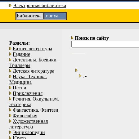
Электронная библиотека
Библиотека
.орг.уа
Поиск по сайту
Разделы:
Бизнес литература
Гадание
Детективы. Боевики.
Триллеры
Детская литература
. -
Наука. Техника.
Медицина
Песни
Приключения
Религия. Оккультизм.
Эзотерика
Фантастика. Фэнтези
Философия
Художественная
литература
Энциклопедии
Юмор