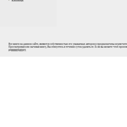
Все книги на данном сайте, являются собственностью его уважаемых авторов и предназначены исключите
Просматривая или скачивая книгу, Вы обязуетесь в течении суток удалить ее. Если вы желаете чтоб прои
админитратору