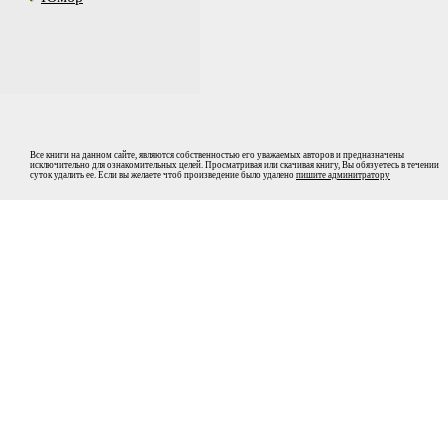
Все книги на данном сайте, являются собственностью его уважаемых авторов и предназначены
исключительно для ознакомительных целей. Просматривая или скачивая книгу, Вы обязуетесь в течении
суток удалить ее. Если вы желаете чтоб произведение было удалено
пишите админитратору